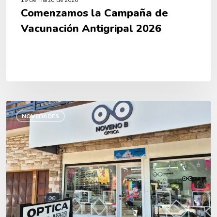
19 de marzo de 2026
Comenzamos la Campaña de
Vacunación Antigripal 2026
Sumamos
Óptica
NOVEDADES
Noveno
B
a
nuestra
cartilla
en
Monte
Grande