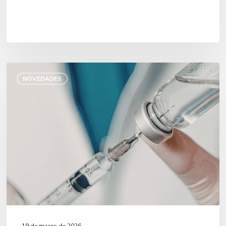
Comenzamos
la
NOVEDADES
Campaña
de
Vacunación
Antigripal
2026