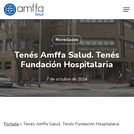
Skip
Men
to
main
content
Novedades
Tenés Amffa Salud. Tenés
Fundación Hospitalaria
7 de octubre de 2024
Portada
»
Tenés Amffa Salud. Tenés Fundación Hospitalaria