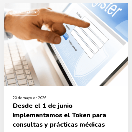
Desde
el
NOVEDADES
1
de
junio
implementamos
el
Token
para
consultas
y
prácticas
médicas
20 de mayo de 2026
Desde el 1 de junio
implementamos el Token para
consultas y prácticas médicas