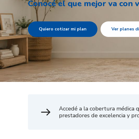
Conocé el que mejor va con v
Quiero cotizar mi plan
Ver planes d
Accedé a la cobertura médica qu
prestadores de excelencia y pr