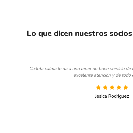
Slide
2
of
4
Lo que dicen nuestros socios
alud tenés
10/10 destacable. Estoy muy contenta con AMFFA
excelente y siempre resuelven todo de manera rápida
Lezama AA