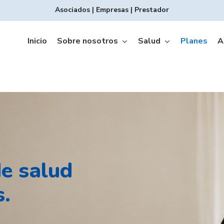
Asociados
|
Empresas
|
Prestador
Inicio
Sobre nosotros
Salud
Planes
A
e salud
Copagos INTEGRAL
s.