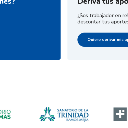
nes?
Deriva tus ap
¿Sos trabajador en r
descontar tus aportes
Quiero derivar mis a