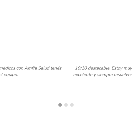
 Salud. Tienen una cobertura
Super recomendable! Brindan u
. [...] Un servicio de primera.
interes y preocupación en soluc
Vi