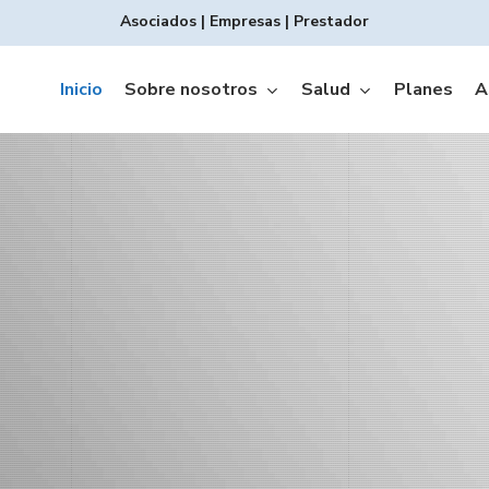
Asociados
|
Empresas
|
Prestador
Inicio
Sobre nosotros
Salud
Planes
A
a trámites de reinte
Copagos INTEGRAL