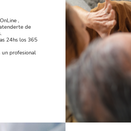
OnLine ,
 atenderte de
.
las 24hs los 365
 un profesional