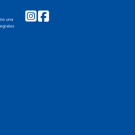
ino una
tegrales