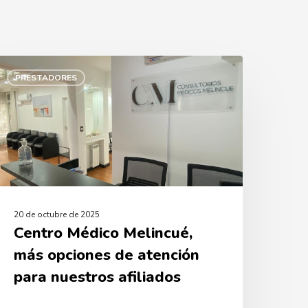
entro
édico
PRESTADORES
elincué,
más
pciones
e
tención
ara
uestros
filiados
20 de octubre de 2025
Centro Médico Melincué,
más opciones de atención
para nuestros afiliados