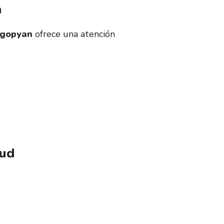
a
gopyan
ofrece una atención
lud