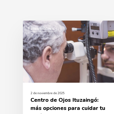
Centro
de
PRESTADORES
Ojos
Ituzaingó:
más
opciones
para
cuidar
tu
visión
2 de noviembre de 2025
Centro de Ojos Ituzaingó:
más opciones para cuidar tu