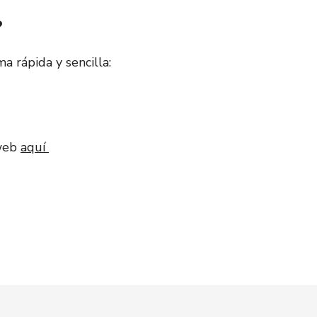
?
a rápida y sencilla:
 web
aquí