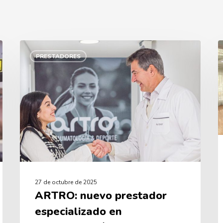
ARTRO:
C
nuevo
M
PRESTADORES
prestador
M
especializado
en
o
traumatología
d
y
a
medicina
p
del
n
deporte
a
27 de octubre de 2025
ARTRO: nuevo prestador
especializado en