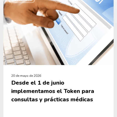
1
de
junio
implementamos
el
Token
para
consultas
y
prácticas
médicas
20 de mayo de 2026
Desde el 1 de junio
implementamos el Token para
consultas y prácticas médicas