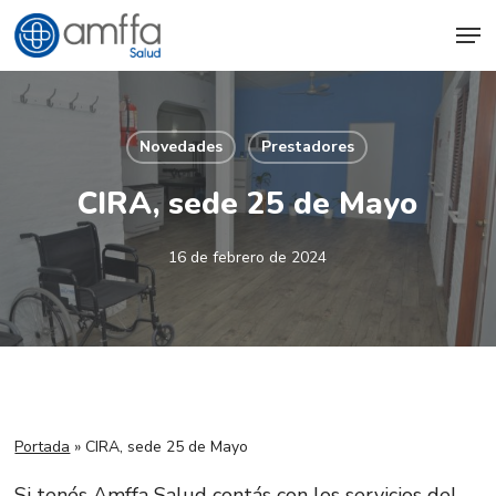
Skip
Men
to
main
content
Novedades
Prestadores
CIRA, sede 25 de Mayo
16 de febrero de 2024
Portada
»
CIRA, sede 25 de Mayo
Si tenés Amffa Salud contás con los servicios del