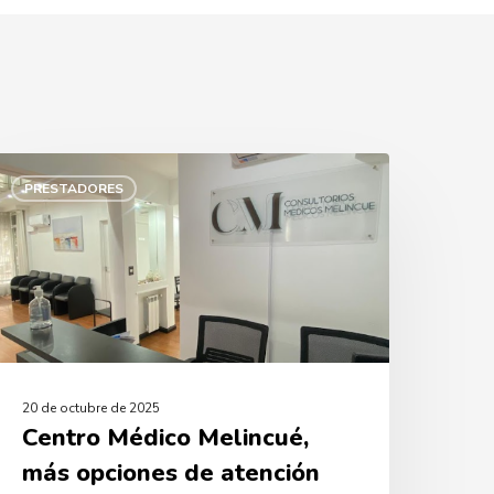
entro
édico
PRESTADORES
elincué,
más
pciones
e
tención
ara
uestros
filiados
20 de octubre de 2025
Centro Médico Melincué,
más opciones de atención