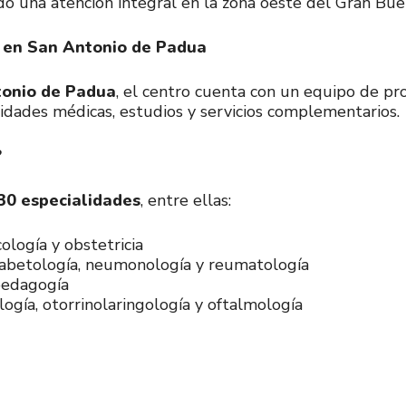
ndo una atención integral en la zona oeste del Gran Bue
 en San Antonio de Padua
tonio de Padua
, el centro cuenta con un equipo de pr
idades médicas, estudios y servicios complementarios.
?
30 especialidades
, entre ellas:
cología y obstetricia
diabetología, neumonología y reumatología
opedagogía
ogía, otorrinolaringología y oftalmología