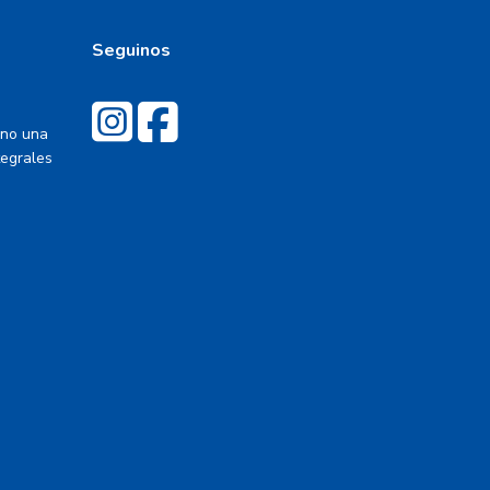
Seguinos
ino una
tegrales