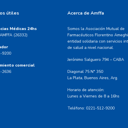
os útiles
Acerca de Amffa
cias Médicas 24hs
Somos la Asociación Mutual de
AMFFA (26332)
Farmacéuticos Florentino Amegh
entidad solidaria con servicios in
ador
de salud a nivel nacional.
2-9200
Jerónimo Salguero 794 – CABA
miento comercial
3-2636
Diagonal 75 N° 350
La Plata, Buenos Aires, Arg.
Horario de atención:
Lunes a Viernes de 8 a 16hs
Teléfono: 0221-512-9200