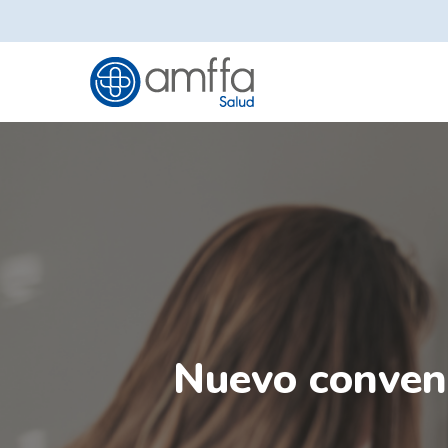
Skip
to
main
content
Nuevo conven