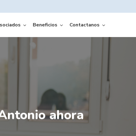
sociados
Beneficios
Contactanos
Amffa Móvil App
Antonio ahora