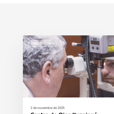
Centro
de
PRESTADORES
Ojos
Ituzaingó:
más
opciones
para
cuidar
tu
visión
2 de noviembre de 2025