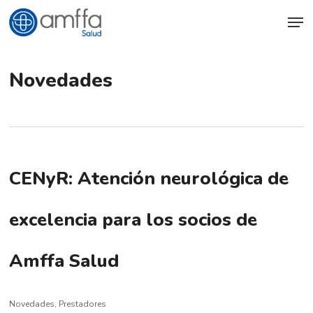
Skip
Men
to
main
content
Novedades
CENyR: Atención neurológica de
excelencia para los socios de
Amffa Salud
Novedades
,
Prestadores