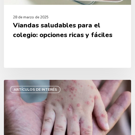
28 de marzo de 2025
Viandas saludables para el
colegio: opciones ricas y fáciles
Alerta
Sarampión:
ARTÍCULOS DE INTERÉS
casos
confirmados
y
medidas
de
prevención