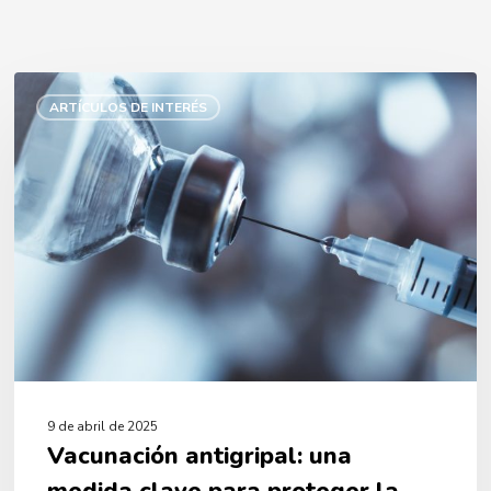
Vacunación
antigripal:
ARTÍCULOS DE INTERÉS
una
medida
clave
para
proteger
la
salud
9 de abril de 2025
Vacunación antigripal: una