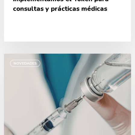
consultas y prácticas médicas
Comenzamos
la
NOVEDADES
Campaña
de
Vacunación
Antigripal
2026