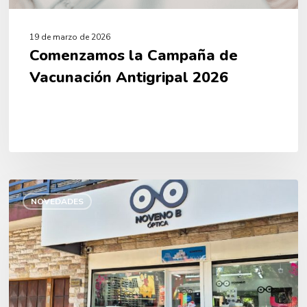
19 de marzo de 2026
Comenzamos la Campaña de
Vacunación Antigripal 2026
Sumamos
Óptica
NOVEDADES
Noveno
B
a
nuestra
cartilla
en