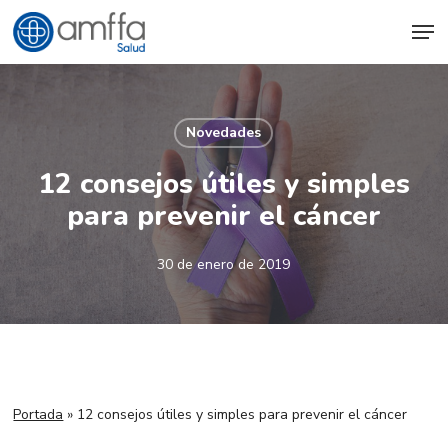
Skip
Men
to
main
content
Novedades
12 consejos útiles y simples
para prevenir el cáncer
30 de enero de 2019
Portada
»
12 consejos útiles y simples para prevenir el cáncer