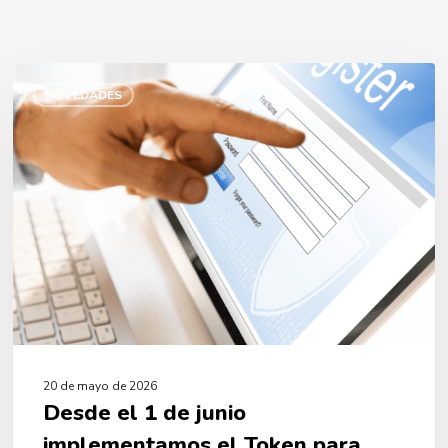
Desde
el
NOVEDADES
1
de
junio
implementamos
el
Token
para
consultas
y
prácticas
médicas
20 de mayo de 2026
Desde el 1 de junio
implementamos el Token para