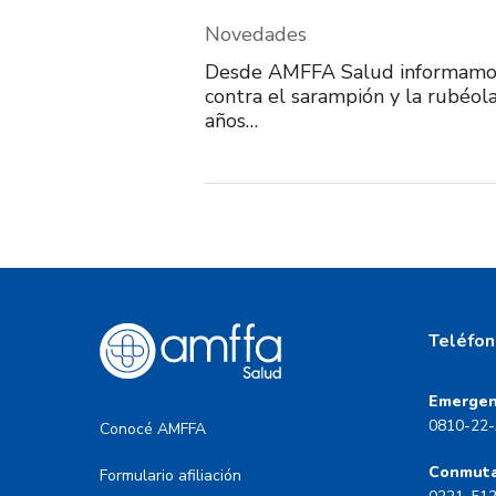
Novedades
Desde AMFFA Salud informamos
contra el sarampión y la rubéola
años…
Teléfon
Emergen
0810-22-
Conocé AMFFA
Conmut
Formulario afiliación