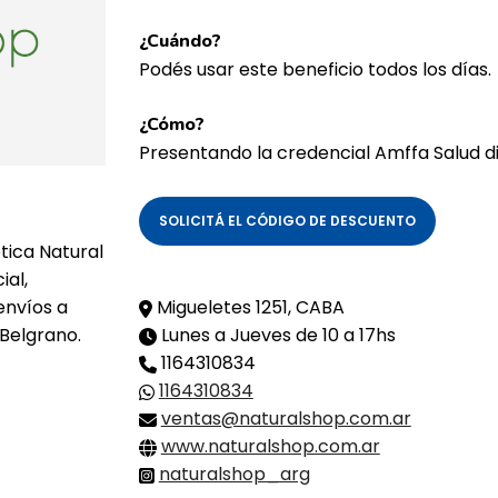
¿Cuándo?
Podés usar este beneficio todos los días.
¿Cómo?
Presentando la credencial Amffa Salud dig
SOLICITÁ EL CÓDIGO DE DESCUENTO
ica Natural
ial,
envíos a
Migueletes 1251, CABA
 Belgrano.
Lunes a Jueves de 10 a 17hs
1164310834
1164310834
ventas@naturalshop.com.ar
www.naturalshop.com.ar
naturalshop_arg