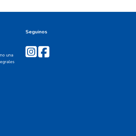
Seguinos
ino una
tegrales