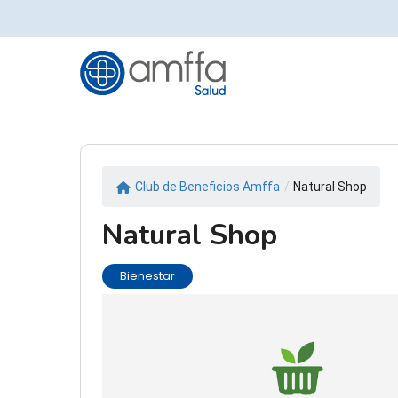
Skip
to
main
content
Club de Beneficios Amffa
/
Natural Shop
Natural Shop
Bienestar