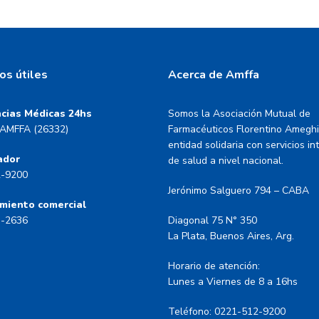
os útiles
Acerca de Amffa
cias Médicas 24hs
Somos la Asociación Mutual de
AMFFA (26332)
Farmacéuticos Florentino Amegh
entidad solidaria con servicios in
ador
de salud a nivel nacional.
2-9200
Jerónimo Salguero 794 – CABA
miento comercial
3-2636
Diagonal 75 N° 350
La Plata, Buenos Aires, Arg.
Horario de atención:
Lunes a Viernes de 8 a 16hs
Teléfono: 0221-512-9200