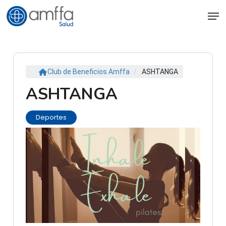
Skip
Men
to
main
content
Club de Beneficios Amffa
/
ASHTANGA
ASHTANGA
Deportes