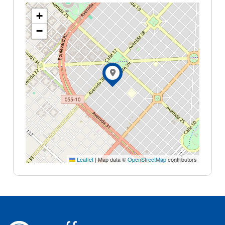
+
−
Leaflet
|
Map data ©
OpenStreetMap
contributors